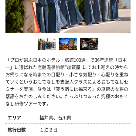
お電話でのお問合せは
0742-36-1020
「プロが選ぶ日本のホテル・旅館100選」で36年連続「日本
一」に選ばれた老舗温泉旅館”加賀屋”にてお出迎えの時から
お帰りになる時までの目配り・小さな気配り・心配りを重ね
ていくというおもてなしを支配人クラスによるおもてなしセ
ミナーを実施。昼食は『笑う宿には福来る』の旅館の女将の
落語をおたのしみください。たっぷりつまった究極のおもて
なし研修ツアーです。
エリア
福井県、石川県
旅行日数
１泊２日