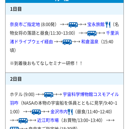
1日目
奈良市ご指定地
(8:00発） →→
→→
宝永旅館
（名
物女将の落語と昼食/11:30~13:00） →→
→→
千里浜
渚ドライブウェイ経由
→→
→→
和倉温泉
（15:40
頃）
※到着後おもてなしセミナー研修！！
2日目
ホテル (9:00) →→
→→
宇宙科学博物館コスモアイル
羽咋
（NASAの本物の宇宙船を係員とともに見学/9:40~1
1:00） →→
→→
金沢市内
（昼食/11:40~12:40）
→→
→→
近江町市場
（お買物/13:00~13:40） →→
→→ 奈良市ご指定地 (18:30頃）