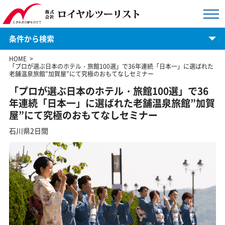
条件から検索
会社案内
HOME
「プロが選ぶ日本のホテル・旅館100選」で36年連続「日本一」に選ばれた
社員紹介
老舗温泉旅館”加賀屋”にて究極のおもてなしセミナー
「プロが選ぶ日本のホテル・旅館100選」で36
提案型企画旅行
年連続「日本一」に選ばれた老舗温泉旅館”加賀
修学旅行
屋”にて究極のおもてなしセミナー
石川県2日間
遠足
ならたび
幹事様マニュアル
お見積
お問合せ